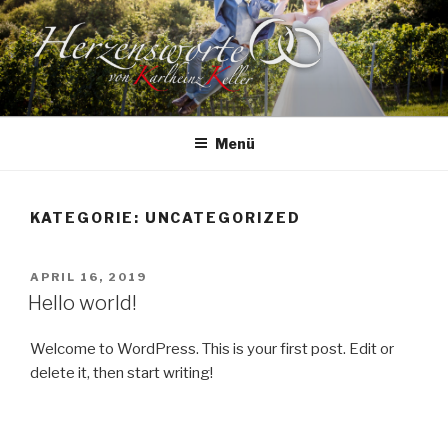
Zum
Inhalt
springen
HERZENSWORTE
von Karlheinz Keller
Menü
KATEGORIE:
UNCATEGORIZED
VERÖFFENTLICHT
APRIL 16, 2019
AM
Hello world!
Welcome to WordPress. This is your first post. Edit or
delete it, then start writing!